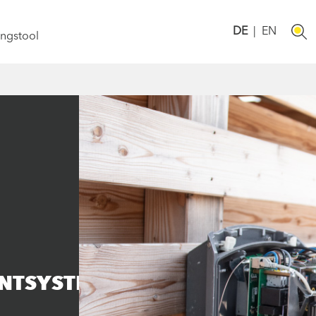
DE
|
EN
ngstool
NTSYSTEME