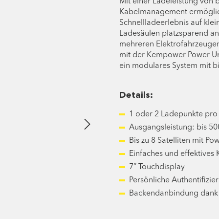
Mit einer Ladeleistung von 
Kabelmanagement ermöglicht
Schnellladeerlebnis auf kl
Ladesäulen platzsparend an
mehreren Elektrofahrzeugen 
mit der Kempower Power Uni
ein modulares System mit b
Details:
1 oder 2 Ladepunkte pro 
Ausgangsleistung: bis 50
Bis zu 8 Satelliten mit Po
Einfaches und effektive
7” Touchdisplay
Persönliche Authentifizi
Backendanbindung dank