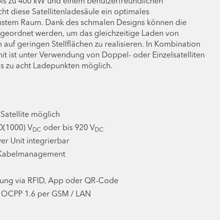
bis zu 400 kW und einem benutzerfreundlichen
 diese Satellitenladesäule ein optimales
einstem Raum. Dank des schmalen Designs können die
geordnet werden, um das gleichzeitige Laden von
auf geringen Stellflächen zu realisieren. In Kombination
t ist unter Verwendung von Doppel- oder Einzelsatelliten
is zu acht Ladepunkten möglich.
Satellite möglich
0(1000) V
oder bis 920 V
DC
DC
wer Unit integrierbar
s Kabelmanagement
erung via RFID, App oder QR-Code
 OCPP 1.6 per GSM / LAN