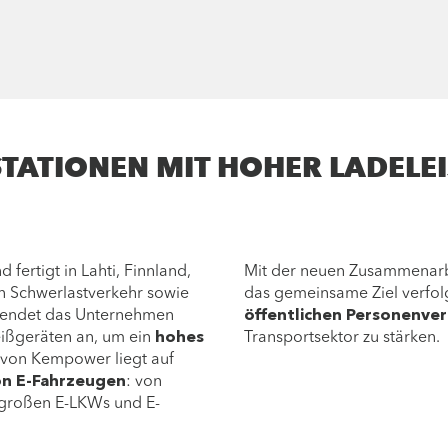
TATIONEN MIT HOHER LADELE
rtigt in Lahti, Finnland,
Mit der neuen Zusammenar
n Schwerlastverkehr sowie
das gemeinsame Ziel verfol
 wendet das Unternehmen
öffentlichen Personenve
eißgeräten an, um ein
hohes
Transportsektor zu stärken.
 von Kempower liegt auf
von E-Fahrzeugen
: von
u großen E-LKWs und E-