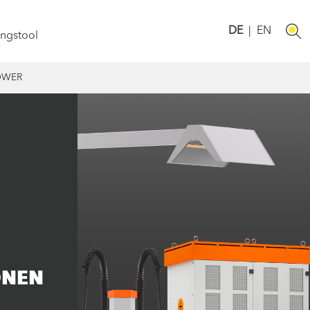
DE
|
EN
ngstool
OWER
ONEN