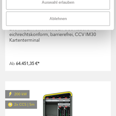
Auswahl erlauben
alpitronic Hypercharger HYC200-2 DC
Ablehnen
Ladestation mit Kartenterminal
200 kW, 2x Powerstack, 2x CCS Kabel 5 m,
eichrechtskonform, barrierefrei, CCV IM30
Kartenterminal
Ab
64.451,35 €*
200 kW
2x CCS | 5m