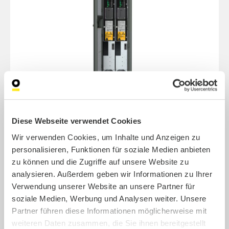
Diese Webseite verwendet Cookies
Wir verwenden Cookies, um Inhalte und Anzeigen zu
personalisieren, Funktionen für soziale Medien anbieten
alpitronic Hypercharger HYC200-2 DC
zu können und die Zugriffe auf unsere Website zu
Ladestation
analysieren. Außerdem geben wir Informationen zu Ihrer
200 kW, 2x Powerstack, 2x CCS Kabel 5 m,
Verwendung unserer Website an unsere Partner für
eichrechtskonform, barrierefrei
soziale Medien, Werbung und Analysen weiter. Unsere
Partner führen diese Informationen möglicherweise mit
weiteren Daten zusammen, die Sie ihnen bereitgestellt