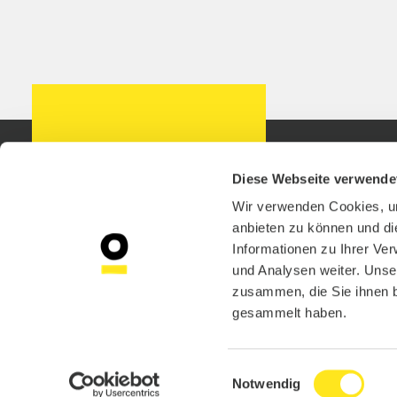
SERVICE-HOTLINE
SERVIC
Diese Webseite verwende
GP JOULE Connect
Kontakt
GmbH
AGB, Datensc
Wir verwenden Cookies, um
Cecilienkoog 16
Allgemeine
anbieten zu können und di
25821 Reußenköge
Einkaufsbedi
Informationen zu Ihrer Ve
Widerrufsbel
und Analysen weiter. Unse
T +49 4671 6074-650
Versandkoste
zusammen, die Sie ihnen b
Impressum
Montag - Donnerstag:
gesammelt haben.
10:00 - 12:00 und
14:00 - 16:00 Uhr
Freitag: 9:00 – 12:00 Uhr
Einwilligungsauswahl
© GP J
Notwendig