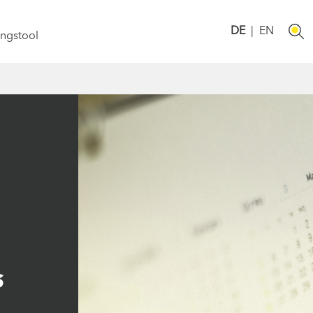
DE
|
EN
ngstool
S