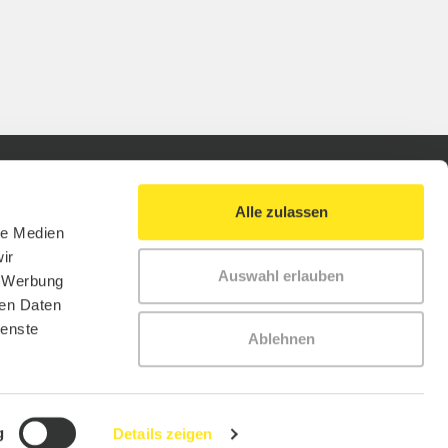
Alle zulassen
le Medien
ir
Auswahl erlauben
, Werbung
ren Daten
ienste
Ablehnen
g
Details zeigen