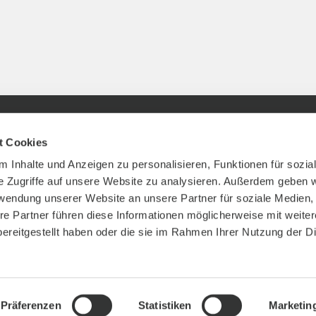
E
BEZAHLMETHODEN
t Cookies
hutz
 Inhalte und Anzeigen zu personalisieren, Funktionen für sozia
e Zugriffe auf unsere Website zu analysieren. Außerdem geben w
ngungen
rwendung unserer Website an unsere Partner für soziale Medien
FOLGE UNS
ehrung
re Partner führen diese Informationen möglicherweise mit weite
n
ereitgestellt haben oder die sie im Rahmen Ihrer Nutzung der D
OULE Connect GmbH
Präferenzen
Statistiken
Marketin