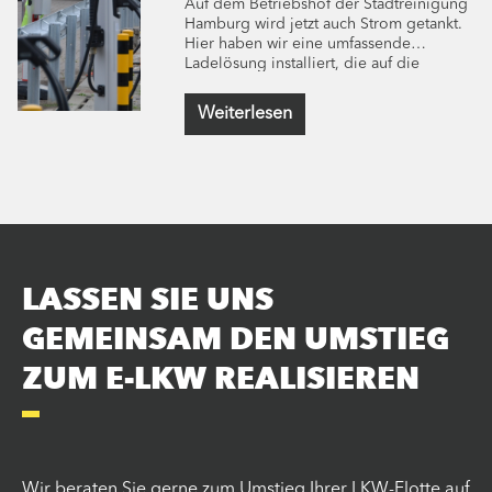
Auf dem Betriebshof der Stadtreinigung
Hamburg wird jetzt auch Strom getankt.
Hier haben wir eine umfassende
Ladelösung installiert, die auf die
spezifischen Anforderungen der E-
Spezialfahrzeuge ausgelegt ist.
Weiterlesen
LASSEN SIE UNS
GEMEINSAM DEN UMSTIEG
ZUM E-LKW REALISIEREN
Wir beraten Sie gerne zum Umstieg Ihrer LKW-Flotte auf