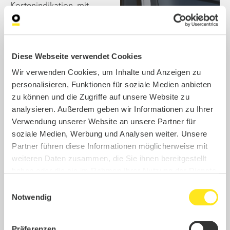
Kostenindikation, mit
welchem Sie sich im
Anschluss auf Fördermittel
bewerben und in eine
konkrete Planung und
Diese Webseite verwendet Cookies
Umsetzung gehen können.
Wir verwenden Cookies, um Inhalte und Anzeigen zu
Bestandsaufnahme inkl.
personalisieren, Funktionen für soziale Medien anbieten
Orientierungsworkshop
zu können und die Zugriffe auf unsere Website zu
s und Wissenstransfer
analysieren. Außerdem geben wir Informationen zu Ihrer
Routenanalyse sowie
Verwendung unserer Website an unsere Partner für
Machbarkeitsbewertun
soziale Medien, Werbung und Analysen weiter. Unsere
g
Partner führen diese Informationen möglicherweise mit
Ermittlung von
weiteren Daten zusammen, die Sie ihnen bereitgestellt
Ladeinfrastrukturbedarf
haben oder die sie im Rahmen Ihrer Nutzung der Dienste
en und Bewertung von
gesammelt haben.
Einwilligungsauswahl
Standortgegebenheiten
Notwendig
Kostenaufstellung für
Infrastruktur
Fördermittelscreening
Präferenzen