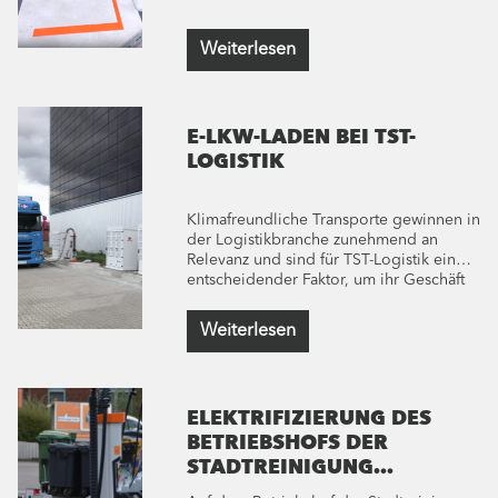
Weiterlesen
E-LKW-LADEN BEI TST-
LOGISTIK
Klimafreundliche Transporte gewinnen in
der Logistikbranche zunehmend an
Relevanz und sind für TST-Logistik ein
entscheidender Faktor, um ihr Geschäft
zukunftsfähig sowie nachhaltig
aufzustellen. Daher haben wir im Depot
Weiterlesen
des Logistikunternehmens in Worms
leistungsstarke Schnellladeinfrastruktur
für Elektro-LKW realisiert.
ELEKTRIFIZIERUNG DES
BETRIEBSHOFS DER
STADTREINIGUNG
HAMBURG