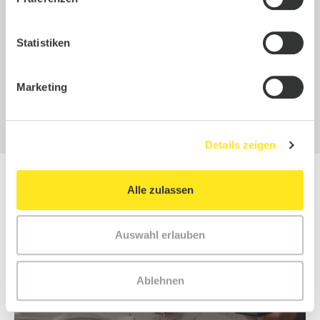
und -beantragung
Management Summary
Statistiken
ZU UNSEREN
mit eindeutigen
BERATUNGSLEISTU
Handlungsempfehlung
FÜR LKW-FLOTTEN
en
Marketing
Mehr erfahren
Roadmap
Details zeigen
Alle zulassen
Auswahl erlauben
Ablehnen