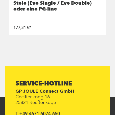
Stele (Eve Single / Eve Double)
oder eine PG-line
177,31 €*
SERVICE-HOTLINE
GP JOULE Connect GmbH
Cecilienkoog 16
25821 Reußenköge
T +49 4671 6074-650